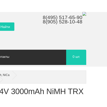
8(495) 517-65-90
8(905) 528-10-48
нтакты
0
шт.
h, NiCa
.4V 3000mAh NiMH TRX