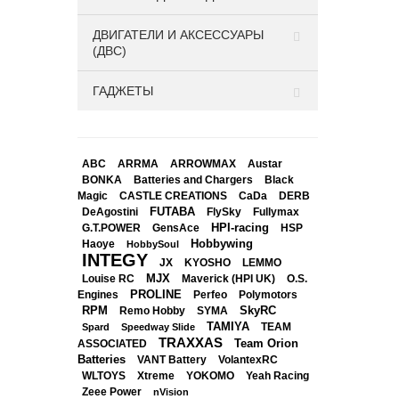
14 490
₽
ДВИГАТЕЛИ И АКСЕССУАРЫ
Радиоуправляемый внедорожник MJX
(ДВС)
Hyper Go Truggy (4WD, Brushless, З/У+
АКБ Li-Ion 11.1V~2000 mAh) артикул
MJX-12212
ГАДЖЕТЫ
Спецпредложение
ABC
ARRMA
ARROWMAX
Austar
BONKA
Black
Batteries and Chargers
Magic
CASTLE CREATIONS
CaDa
DERB
DeAgostini
FUTABA
FlySky
Fullymax
HPI-racing
GensAce
HSP
G.T.POWER
Hobbywing
Haoye
HobbySoul
INTEGY
JX
KYOSHO
LEMMO
Louise RC
MJX
Maverick (HPI UK)
O.S.
PROLINE
Perfeo
Engines
Polymotors
RPM
SkyRC
Remo Hobby
SYMA
TAMIYA
Spard
Speedway Slide
TEAM
TRAXXAS
Team Orion
ASSOCIATED
17 900
₽
Batteries
VANT Battery
VolantexRC
WLTOYS
Xtreme
YOKOMO
Радиоуправляемый монстр-трак Remo
Yeah Racing
Zeee Power
Hobby M-MAX RHGT (Ultimate Edition)
nVision