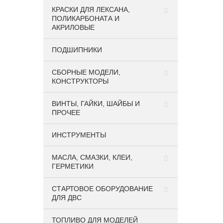
КРАСКИ ДЛЯ ЛЕКСАНА,
ПОЛИКАРБОНАТА И
АКРИЛОВЫЕ
22 900
₽
ПОДШИПНИКИ
Радиоуправляемый монстр MJX Hyper
Go 10210 (серый) Brushless 4WD 2.4G
CБОРНЫЕ МОДЕЛИ,
1/10 [без ЗУ и АКБ] артикул MJX-10210-
КОНСТРУКТОРЫ
GRAY
ВИНТЫ, ГАЙКИ, ШАЙБЫ И
ПРОЧЕЕ
Спецпредложение
ИНСТРУМЕНТЫ
МАСЛА, СМАЗКИ, КЛЕИ,
ГЕРМЕТИКИ
СТАРТОВОЕ ОБОРУДОВАНИЕ
ДЛЯ ДВС
ТОПЛИВО ДЛЯ МОДЕЛЕЙ