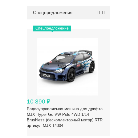
Brushless 1/10 (4WD, 2.4G, RTR, Li-Po
7.4V~5000mah) артикул RH1036-GREEN
Спецпредложения
Спецпредложение
10 890
₽
Радиоуправляемая машина для дрифта
MJX Hyper Go VW Polo 4WD 1/14
Brushless (бесколлекторный мотор) RTR
артикул MJX-14304