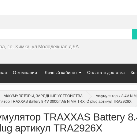
ва, г.о. Химки, ул.Молодёжная д.9А
ная
О компании
Личный кабинет
Оплата и доставка
Ко
АККУМУЛЯТОРЫ, ЗАРЯДНЫЕ УСТРОЙСТВА
Аккумуляторы 8.4V NiM
лятор TRAXXAS Battery 8.4V 3000mAh NiMH TRX iD plug артикул TRA2926X
умулятор TRAXXAS Battery 8
plug артикул TRA2926X