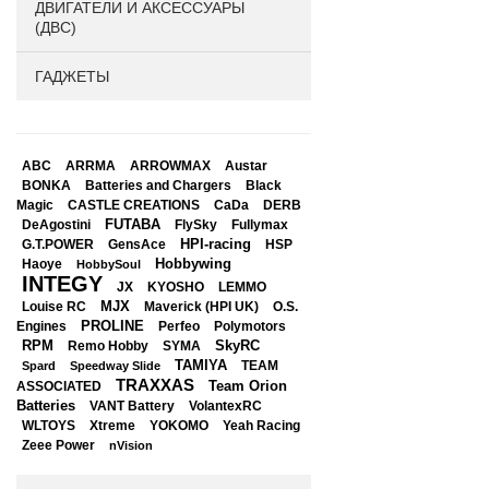
ДВИГАТЕЛИ И АКСЕССУАРЫ
(ДВС)
ГАДЖЕТЫ
ABC
ARRMA
ARROWMAX
Austar
BONKA
Black
Batteries and Chargers
Magic
CASTLE CREATIONS
CaDa
DERB
DeAgostini
FUTABA
FlySky
Fullymax
HPI-racing
GensAce
HSP
G.T.POWER
Hobbywing
Haoye
HobbySoul
INTEGY
JX
KYOSHO
LEMMO
Louise RC
MJX
Maverick (HPI UK)
O.S.
PROLINE
Perfeo
Engines
Polymotors
RPM
SkyRC
Remo Hobby
SYMA
TAMIYA
Spard
Speedway Slide
TEAM
TRAXXAS
Team Orion
ASSOCIATED
Batteries
VANT Battery
VolantexRC
WLTOYS
Xtreme
YOKOMO
Yeah Racing
Zeee Power
nVision