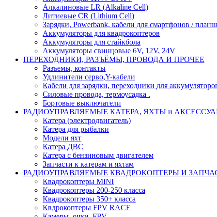
Алкалиновые LR (Alkaline Cell)
Литиевые CR (Lithium Сell)
Зарядки, Powerbank, кабели для смартфонов / планше
Аккумуляторы для квадрокоптеров
Аккумуляторы для стайкбола
Аккумуляторы свинцовые 6V, 12V, 24V
ПЕРЕХОДНИКИ, РАЗЪЁМЫ, ПРОВОДА И ПРОЧЕЕ
Разъемы, контакты
Удлинители серво,Y-кабели
Кабели для зарядки, переходники для аккумуляторо
Силовые провода, термоусадка .
Бортовые выключатели
РАДИОУПРАВЛЯЕМЫЕ КАТЕРА, ЯХТЫ и АКСЕССУ
Катера (электродвигатель)
Катера для рыбалки
Модели яхт
Катера ДВС
Катера с бензиновым двигателем
Запчасти к катерам и яхтам
РАДИОУПРАВЛЯЕМЫЕ КВАДРОКОПТЕРЫ И ЗАПЧА
Квадрокоптеры MINI
Квадрокоптеры 200-250 класса
Квадрокоптеры 350+ класса
Квдрокоптеры FPV RACE
Камеры, очки, FPV