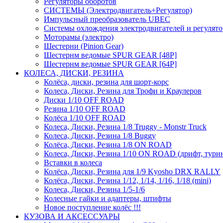
Регуляторы оборотов
СИСТЕМЫ (Электродвигатель+Регулятор)
Импульсный преобразователь UBEC
Системы охлождения электродвигателей и регулят
Моторамы (электро)
Шестерни (Pinion Gear)
Шестернм ведомые SPUR GEAR [48P]
Шестернм ведомые SPUR GEAR [64P]
КОЛЕСА, ДИСКИ, РЕЗИНА
Колёса, диски, резина для шорт-корс
Колеса, Диски, Резина для Трофи и Краулеров
Диски 1/10 OFF ROAD
Резина 1/10 OFF ROAD
Колёса 1/10 OFF ROAD
Колеса, Диски, Резина 1/8 Truggy - Monstr Truck
Колеса, Диски, Резина 1/8 Buggy
Колёса, Диски, Резина 1/8 ON ROAD
Колеса, Диски, Резина 1/10 ON ROAD (дрифт, тури
Вставки в колеса
Колёса, Диски, Резина для 1/9 Kyosho DRX RALLY
Колёса, Диски, Резина 1/12, 1/14, 1/16, 1/18 (mini)
Колеса, Диски, Резина 1/5-1/6
Колесные гайки и адаптеры, штифты
Новое поступление колёс !!!
КУЗОВА И АКСЕССУАРЫ