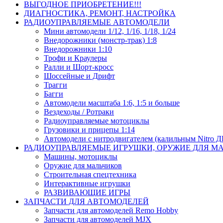
ВЫГОДНОЕ ПРИОБРЕТЕНИЕ!!!
ДИАГНОСТИКА, РЕМОНТ, НАСТРОЙКА
РАДИОУПРАВЛЯЕМЫЕ АВТОМОДЕЛИ
Мини автомодели 1/12, 1/16, 1/18, 1/24
Внедорожники (монстр-трак) 1:8
Внедорожники 1:10
Трофи и Краулеры
Ралли и Шорт-кросс
Шоссейные и Дрифт
Трагги
Багги
Автомодели масштаба 1:6, 1:5 и больше
Вездеходы / Ротраки
Радиоуправляемые мотоциклы
Грузовики и прицепы 1:14
Автомодели с нитродвигателем (калильным Nitro 
РАДИОУПРАВЛЯЕМЫЕ ИГРУШКИ, ОРУЖИЕ ДЛЯ М
Машины, мотоциклы
Оружие для мальчиков
Строительная спецтехника
Интерактивные игрушки
РАЗВИВАЮЩИЕ ИГРЫ
ЗАПЧАСТИ ДЛЯ АВТОМОДЕЛЕЙ
Запчасти для автомоделей Remo Hobby
Запчасти для автомоделей MJX