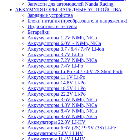
Запчасти для автомоделей Nanda Racing
АККУМУЛЯТОРЫ, ЗАРЯДНЫЕ УСТРОЙСТВА
Зарядные устройства
Блоки питания (преобразователи напряжения)
Индикаторы и тестеры
Батарейки
Аккумуляторы 1.2V NiMh, NiCa
Аккумуляторы 6.0V ~ NiMh, NiCa
Аккумуляторы 3.7 / 6.4 / 7.4V Li-ion
Аккумуляторы 3.7V Li-Po
Аккумуляторы 7.2V NiMh, NiCa
Аккумуляторы 7.4V Li-Po
Аккумуляторы Li-Po 7.4 / 7.6V 2S Short Pack
Аккумуляторы 11.1V Li-Po
Аккумуляторы 14.8V Li-Po
Аккумуляторы 18.5V Li-Po
Аккумуляторы 22.2V Li-Po
Аккумуляторы 3.6V NiMh, NiCa
Аккумуляторы 4.8V NiMh, NiCa
Аккумуляторы 8.4V NiMh, NiCa
Аккумуляторы 9.6V NiMh, NiCa
Аккмуляторы 22.8V LI-HV
Аккумуляторы 6.6V (2S) / 9.9V (3S) Li-Fe
Аккмуляторы 7.6V LI-HV
Аккмуляторы 11.4V LI-HV