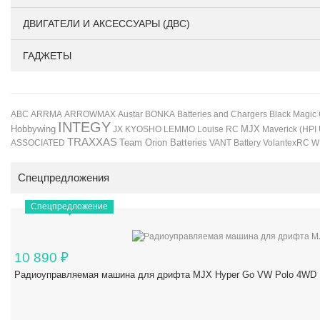
ДВИГАТЕЛИ И АКСЕССУАРЫ (ДВС)
ГАДЖЕТЫ
BONKA
Black Magic
ABC
ARRMA
ARROWMAX
Austar
Batteries and Chargers
INTEGY
Hobbywing
JX
KYOSHO
LEMMO
Louise RC
MJX
Maverick (HPI
TRAXXAS
Team Orion Batteries
VANT Battery
VolantexRC
W
ASSOCIATED
Спецпредложения
Спецпредложение
10 890
₽
Радиоуправляемая машина для дрифта MJX Hyper Go VW Polo 4WD 1/